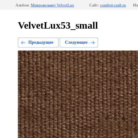
Альбом:
Микровельвет VelvetLux
Сайт:
comfort-craft.ru
Из
VelvetLux53_small
Предыдущее
Следующее